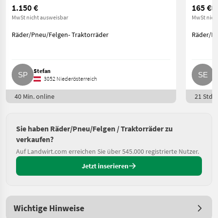
1.150 €
165 €
Pr
MwSt nicht ausweisbar
MwSt nich
Räder/Pneu/Felgen- Traktorräder
Räder/Pn
Stefan
S
3052 Niederösterreich
40 Min. online
21 Std. 
Sie haben Räder/Pneu/Felgen / Traktorräder zu
verkaufen?
Auf Landwirt.com erreichen Sie über 545.000 registrierte Nutzer.
Jetzt inserieren
Wichtige Hinweise