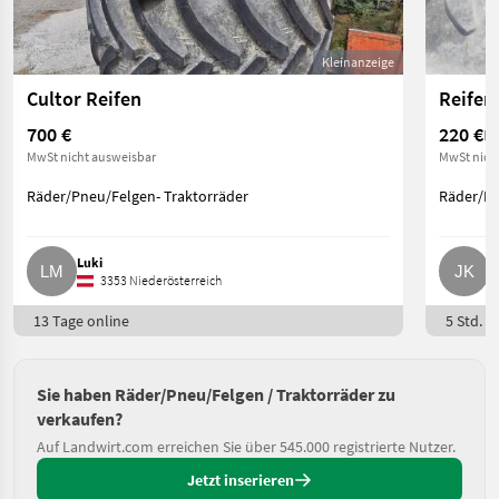
Kleinanzeige
Cultor Reifen
Reifen
700 €
220 €
Pr
MwSt nicht ausweisbar
MwSt nich
Räder/Pneu/Felgen- Traktorräder
Räder/Pn
Luki
J
3353 Niederösterreich
13 Tage online
5 Std. o
Sie haben Räder/Pneu/Felgen / Traktorräder zu
verkaufen?
Auf Landwirt.com erreichen Sie über 545.000 registrierte Nutzer.
Jetzt inserieren