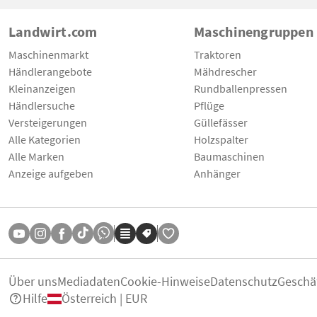
Landwirt.com
Maschinengruppen
Maschinenmarkt
Traktoren
Händlerangebote
Mähdrescher
Kleinanzeigen
Rundballenpressen
Händlersuche
Pflüge
Versteigerungen
Güllefässer
Alle Kategorien
Holzspalter
Alle Marken
Baumaschinen
Anzeige aufgeben
Anhänger
Über uns
Mediadaten
Cookie-Hinweise
Datenschutz
Geschä
Hilfe
Österreich | EUR