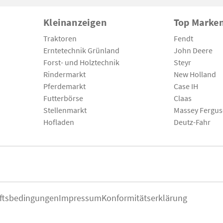
Kleinanzeigen
Top Marke
Traktoren
Fendt
Erntetechnik Grünland
John Deere
Forst- und Holztechnik
Steyr
Rindermarkt
New Holland
Pferdemarkt
Case IH
Futterbörse
Claas
Stellenmarkt
Massey Fergu
Hofladen
Deutz-Fahr
ftsbedingungen
Impressum
Konformitätserklärung