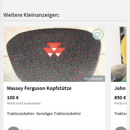
Weitere Kleinanzeigen:
Kleinanzeige
Massey Ferguson Kopfstütze
100 €
850 €
MwSt nicht ausweisbar
MwSt nich
Traktorzubehör- Sonstiges Traktorzubehör
Traktorz