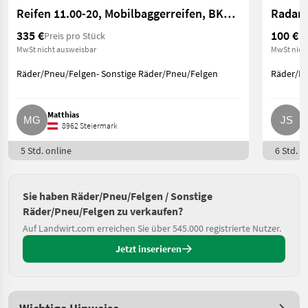
Reifen 11.00-20, Mobilbaggerreifen, BKT EM 936
Radar
335 €
100 €
Preis pro Stück
MwSt nicht ausweisbar
MwSt nich
Räder/Pneu/Felgen- Sonstige Räder/Pneu/Felgen
Räder/Pn
Matthias
J
8962 Steiermark
5 Std. online
6 Std. o
Sie haben Räder/Pneu/Felgen / Sonstige
Räder/Pneu/Felgen zu verkaufen?
Auf Landwirt.com erreichen Sie über 545.000 registrierte Nutzer.
Jetzt inserieren