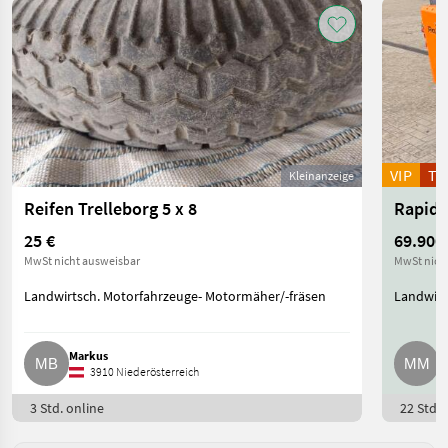
VIP
T
Kleinanzeige
Reifen Trelleborg 5 x 8
25 €
69.900
MwSt nicht ausweisbar
MwSt nich
Landwirtsch. Motorfahrzeuge- Motormäher/-fräsen
Landwirt
Markus
M
3910 Niederösterreich
3 Std. online
22 Std. 