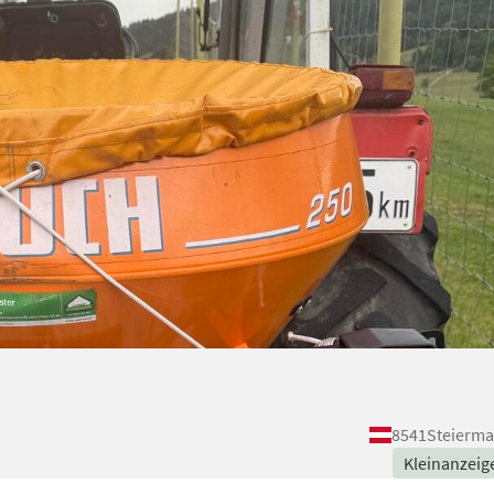
8541
Steierma
Kleinanzeig