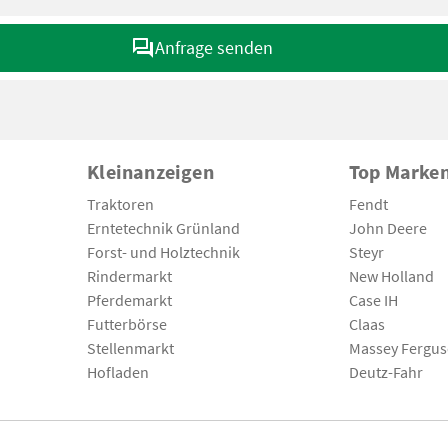
Anfrage senden
Kleinanzeigen
Top Marke
Traktoren
Fendt
Erntetechnik Grünland
John Deere
Forst- und Holztechnik
Steyr
Rindermarkt
New Holland
Pferdemarkt
Case IH
Futterbörse
Claas
Stellenmarkt
Massey Fergu
Hofladen
Deutz-Fahr