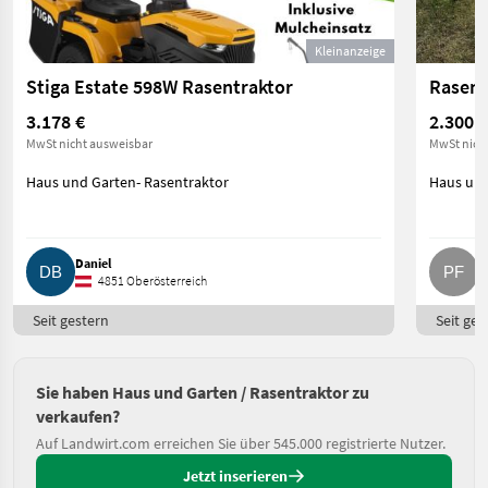
Kleinanzeige
Stiga Estate 598W Rasentraktor
Rasenm
3.178 €
2.300 €
MwSt nicht ausweisbar
MwSt nich
Haus und Garten- Rasentraktor
Haus und
Daniel
P
4851 Oberösterreich
Seit gestern
Seit ges
Sie haben Haus und Garten / Rasentraktor zu
verkaufen?
Auf Landwirt.com erreichen Sie über 545.000 registrierte Nutzer.
Jetzt inserieren