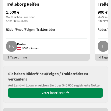
Trelleborg Reifen
Trelle
1.500 €
900 €
Pr
MwSt nicht ausweisbar
MwSt nich
Alter Preis 1.800 €
Alter Preis
Räder/Pneu/Felgen- Traktorräder
Räder/Pn
Florian
H
9063 Kärnten
3 Tage online
4 Tage o
Sie haben Räder/Pneu/Felgen / Traktorräder zu
verkaufen?
Auf Landwirt.com erreichen Sie über 545.000 registrierte Nutzer.
Jetzt inserieren