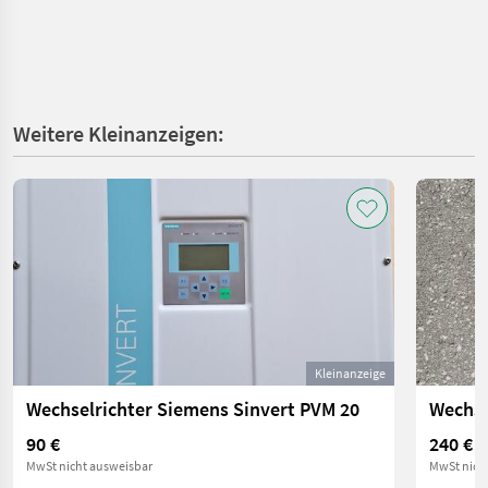
Weitere Kleinanzeigen:
Kleinanzeige
Wechselrichter Siemens Sinvert PVM 20
Wechse
90 €
240 €
MwSt nicht ausweisbar
MwSt nich