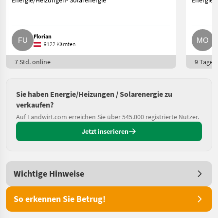
Energie/Heizungen- Solarenergie
Energie/
Florian
M
9122 Kärnten
7 Std. online
9 Tage o
Sie haben Energie/Heizungen / Solarenergie zu
verkaufen?
Auf Landwirt.com erreichen Sie über 545.000 registrierte Nutzer.
Jetzt inserieren
Wichtige Hinweise
So erkennen Sie Betrug!