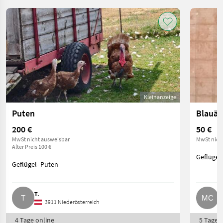
Kleinanzeige
Puten
Blauäu
200 €
50 €
MwSt nicht ausweisbar
MwSt nich
Alter Preis 100 €
Geflügel
Geflügel- Puten
T.
M
3911 Niederösterreich
4 Tage online
5 Tage o