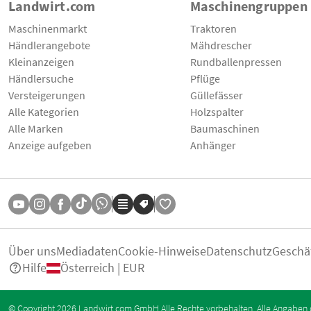
Landwirt.com
Maschinengruppen
Maschinenmarkt
Traktoren
Händlerangebote
Mähdrescher
Kleinanzeigen
Rundballenpressen
Händlersuche
Pflüge
Versteigerungen
Güllefässer
Alle Kategorien
Holzspalter
Alle Marken
Baumaschinen
Anzeige aufgeben
Anhänger
Über uns
Mediadaten
Cookie-Hinweise
Datenschutz
Geschä
Hilfe
Österreich | EUR
© Copyright 2026 Landwirt.com GmbH Alle Rechte vorbehalten. Alle Angaben 