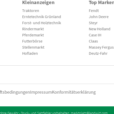
Kleinanzeigen
Top Marke
Traktoren
Fendt
Erntetechnik Grünland
John Deere
Forst- und Holztechnik
Steyr
Rindermarkt
New Holland
Pferdemarkt
Case IH
Futterbörse
Claas
Stellenmarkt
Massey Fergu
Hofladen
Deutz-Fahr
ftsbedingungen
Impressum
Konformitätserklärung
ohne Gewähr - Druck- und Satzfehler vorbehalten.
marktplatz@landwirt.com