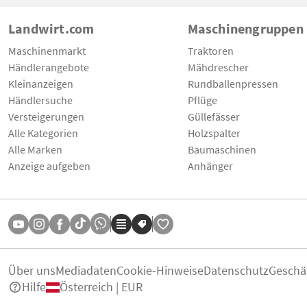
Landwirt.com
Maschinengruppen
Maschinenmarkt
Traktoren
Händlerangebote
Mähdrescher
Kleinanzeigen
Rundballenpressen
Händlersuche
Pflüge
Versteigerungen
Güllefässer
Alle Kategorien
Holzspalter
Alle Marken
Baumaschinen
Anzeige aufgeben
Anhänger
Über uns
Mediadaten
Cookie-Hinweise
Datenschutz
Geschä
Hilfe
Österreich | EUR