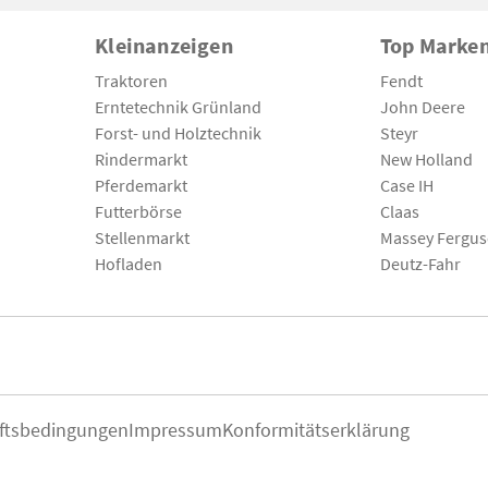
Kleinanzeigen
Top Marke
Traktoren
Fendt
Erntetechnik Grünland
John Deere
Forst- und Holztechnik
Steyr
Rindermarkt
New Holland
Pferdemarkt
Case IH
Futterbörse
Claas
Stellenmarkt
Massey Fergu
Hofladen
Deutz-Fahr
ftsbedingungen
Impressum
Konformitätserklärung