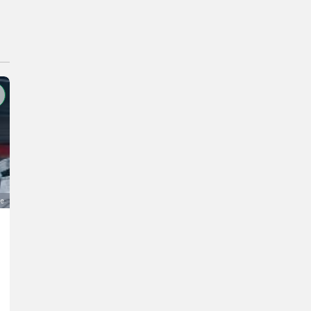
ge
Puch Pinzgauer 716
49.999 €
MwSt nicht ausweisbar
Autos / Motorräder- Geländewagen