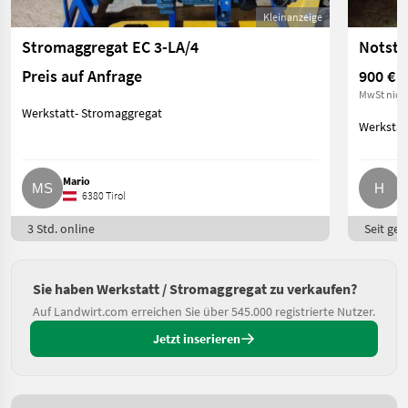
Kleinanzeige
Stromaggregat EC 3-LA/4
Notstr
Preis auf Anfrage
900 €
MwSt nich
Werkstatt- Stromaggregat
Werkstat
Mario
H
6380 Tirol
3 Std. online
Seit ges
Sie haben Werkstatt / Stromaggregat zu verkaufen?
Auf Landwirt.com erreichen Sie über 545.000 registrierte Nutzer.
Jetzt inserieren