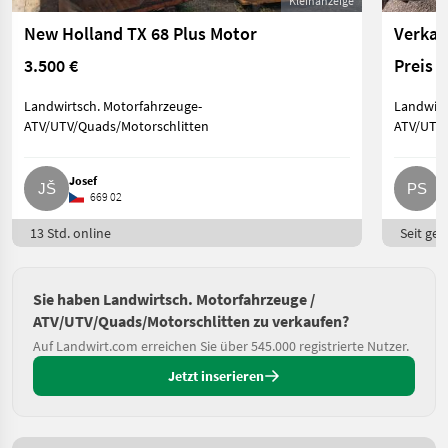
Kleinanzeige
New Holland TX 68 Plus Motor
Verkau
3.500 €
Preis 
Landwirtsch. Motorfahrzeuge-
Landwirt
ATV/UTV/Quads/Motorschlitten
ATV/UTV/
Josef
P
669 02
13 Std. online
Seit ges
Sie haben Landwirtsch. Motorfahrzeuge /
ATV/UTV/Quads/Motorschlitten zu verkaufen?
Auf Landwirt.com erreichen Sie über 545.000 registrierte Nutzer.
Jetzt inserieren