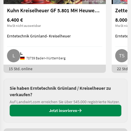
Kleinanzeige
Kuhn Kreiselheuer GF 5.801 MH Heuwender Wender
Zetter
6.400 €
8.000 €
MwSt nicht ausweisbar
MwSt nich
Erntetechnik Grünland- Kreiselheuer
Erntetec
L.
T
78739 Baden-Württemberg
15 Std. online
22 Std. 
Sie haben Erntetechnik Grünland / Kreiselheuer zu
verkaufen?
Auf Landwirt.com erreichen Sie über 545.000 registrierte Nutzer.
Jetzt inserieren