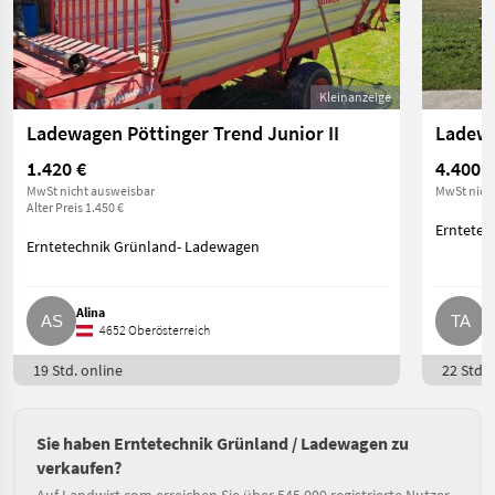
Kleinanzeige
Ladewagen Pöttinger Trend Junior II
Ladewa
1.420 €
4.400 €
MwSt nicht ausweisbar
MwSt nich
Alter Preis 1.450 €
Erntetec
Erntetechnik Grünland- Ladewagen
Alina
T
4652 Oberösterreich
19 Std. online
22 Std. 
Sie haben Erntetechnik Grünland / Ladewagen zu
verkaufen?