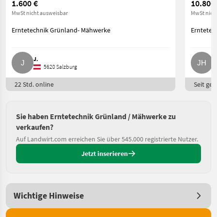
1.600 €
10.800
MwSt nicht ausweisbar
MwSt nich
Erntetechnik Grünland- Mähwerke
Erntetec
J.
J
5620 Salzburg
22 Std. online
Seit ges
Sie haben Erntetechnik Grünland / Mähwerke zu
verkaufen?
Auf Landwirt.com erreichen Sie über 545.000 registrierte Nutzer.
Jetzt inserieren
Wichtige Hinweise