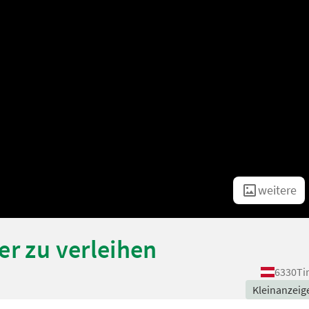
weitere
er zu verleihen
6330
Ti
Kleinanzeig