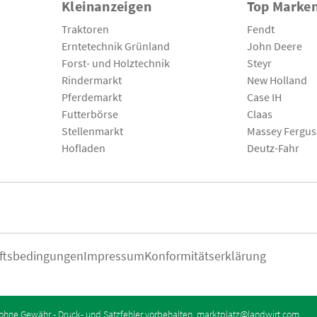
Kleinanzeigen
Top Marke
Traktoren
Fendt
Erntetechnik Grünland
John Deere
Forst- und Holztechnik
Steyr
Rindermarkt
New Holland
Pferdemarkt
Case IH
Futterbörse
Claas
Stellenmarkt
Massey Fergu
Hofladen
Deutz-Fahr
ftsbedingungen
Impressum
Konformitätserklärung
ohne Gewähr - Druck- und Satzfehler vorbehalten.
marktplatz@landwirt.com