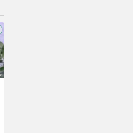
ge
Hochlandrinder zu verkaufen
850 €
MwSt nicht ausweisbar
Rindermarkt- Hochlandrinder
Andreas
3344 Niederösterreich