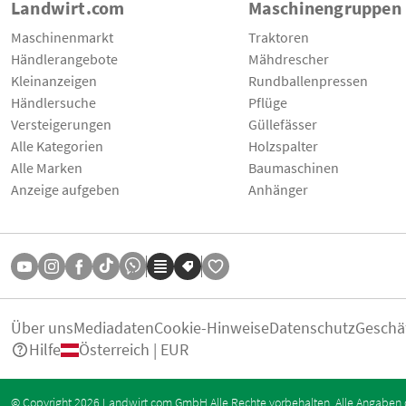
Landwirt.com
Maschinengruppen
Maschinenmarkt
Traktoren
Händlerangebote
Mähdrescher
Kleinanzeigen
Rundballenpressen
Händlersuche
Pflüge
Versteigerungen
Güllefässer
Alle Kategorien
Holzspalter
Alle Marken
Baumaschinen
Anzeige aufgeben
Anhänger
Über uns
Mediadaten
Cookie-Hinweise
Datenschutz
Geschä
Hilfe
Österreich | EUR
© Copyright 2026 Landwirt.com GmbH Alle Rechte vorbehalten. Alle Angaben 