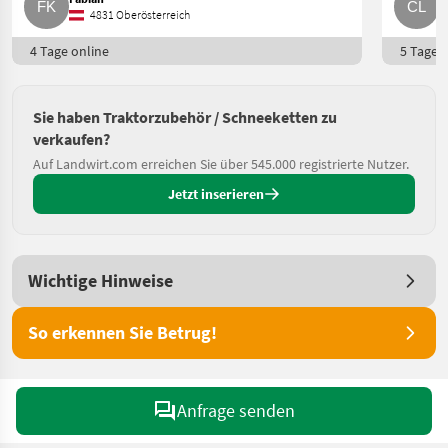
4831 Oberösterreich
4 Tage online
5 Tage o
Sie haben Traktorzubehör / Schneeketten zu
verkaufen?
Auf Landwirt.com erreichen Sie über 545.000 registrierte Nutzer.
Jetzt inserieren
Wichtige Hinweise
So erkennen Sie Betrug!
Anfrage senden