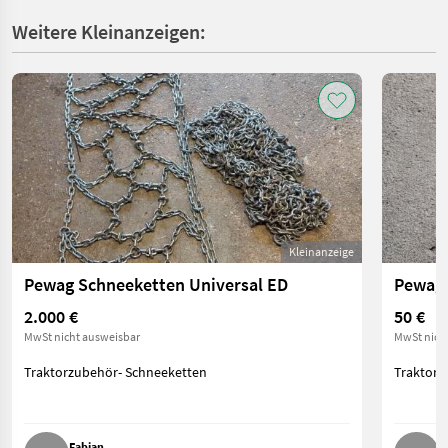
Weitere Kleinanzeigen:
Kleinanzeige
Pewag Schneeketten Universal ED
Pewag 
2.000 €
50 €
MwSt nicht ausweisbar
MwSt nich
Traktorzubehör- Schneeketten
Traktorz
Fabian
C