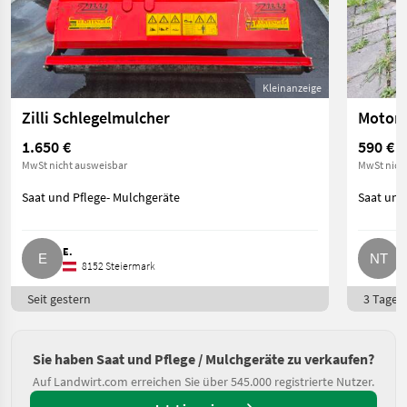
Kleinanzeige
Zilli Schlegelmulcher
1.650 €
590 €
MwSt nicht ausweisbar
MwSt nich
Saat und Pflege- Mulchgeräte
Saat und
E.
N
8152 Steiermark
Seit gestern
3 Tage o
Sie haben Saat und Pflege / Mulchgeräte zu verkaufen?
Auf Landwirt.com erreichen Sie über 545.000 registrierte Nutzer.