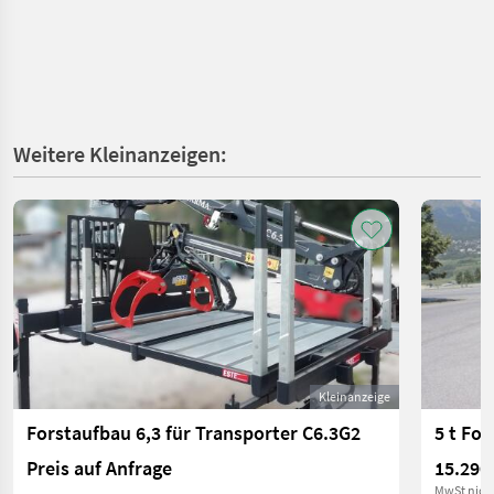
Weitere Kleinanzeigen:
Kleinanzeige
Forstaufbau 6,3 für Transporter C6.3G2
5 t Fo
Preis auf Anfrage
15.290
MwSt nich