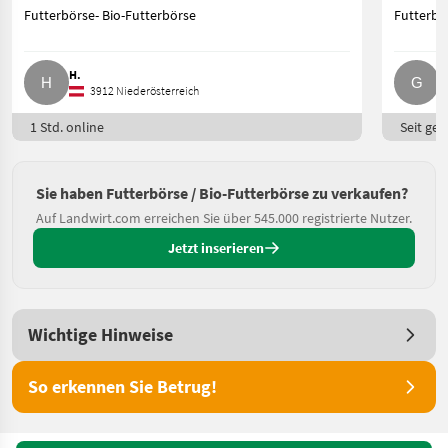
Futterbörse- Bio-Futterbörse
Futterbö
H.
G
3912 Niederösterreich
1 Std. online
Seit ges
Sie haben Futterbörse / Bio-Futterbörse zu verkaufen?
Auf Landwirt.com erreichen Sie über 545.000 registrierte Nutzer.
Jetzt inserieren
Wichtige Hinweise
So erkennen Sie Betrug!