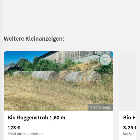
Weitere Kleinanzeigen:
Kleinanzeige
Bio Roggenstroh 1,60 m
Bio Fut
123 €
3,25 €
MwSt nicht ausweisbar
MwSt nich