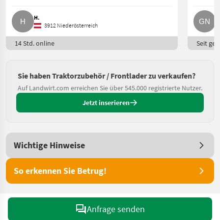
H.
G
3912 Niederösterreich
14 Std. online
Seit ges
Sie haben Traktorzubehör / Frontlader zu verkaufen?
Auf Landwirt.com erreichen Sie über 545.000 registrierte Nutzer.
Jetzt inserieren
Wichtige Hinweise
So erkennen Sie Betrug!
Anfrage senden