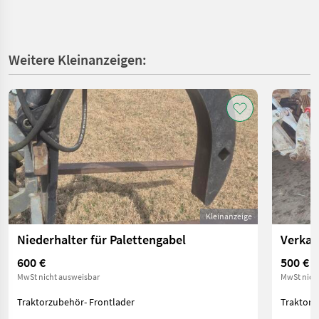
Weitere Kleinanzeigen:
Kleinanzeige
Niederhalter für Palettengabel
Verkau
600 €
500 €
MwSt nicht ausweisbar
MwSt nich
Traktorzubehör- Frontlader
Traktorz