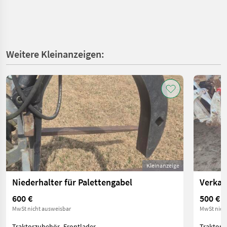
Weitere Kleinanzeigen:
Kleinanzeige
Niederhalter für Palettengabel
Verkau
600 €
500 €
MwSt nicht ausweisbar
MwSt nich
Traktorzubehör- Frontlader
Traktorz