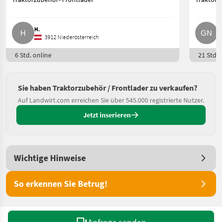
H.
G
3912 Niederösterreich
6 Std. online
21 Std. 
Sie haben Traktorzubehör / Frontlader zu verkaufen?
Auf Landwirt.com erreichen Sie über 545.000 registrierte Nutzer.
Jetzt inserieren
Wichtige Hinweise
So erkennen Sie Betrug!