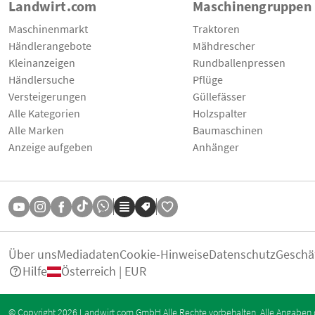
Landwirt.com
Maschinengruppen
Maschinenmarkt
Traktoren
Händlerangebote
Mähdrescher
Kleinanzeigen
Rundballenpressen
Händlersuche
Pflüge
Versteigerungen
Güllefässer
Alle Kategorien
Holzspalter
Alle Marken
Baumaschinen
Anzeige aufgeben
Anhänger
Über uns
Mediadaten
Cookie-Hinweise
Datenschutz
Geschä
Hilfe
Österreich | EUR
© Copyright 2026 Landwirt.com GmbH Alle Rechte vorbehalten. Alle Angaben 