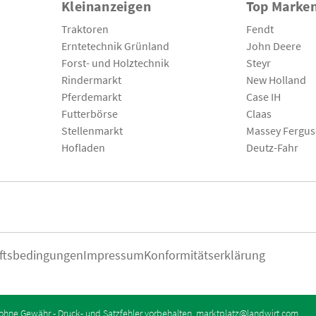
Kleinanzeigen
Top Marke
Traktoren
Fendt
Erntetechnik Grünland
John Deere
Forst- und Holztechnik
Steyr
Rindermarkt
New Holland
Pferdemarkt
Case IH
Futterbörse
Claas
Stellenmarkt
Massey Fergu
Hofladen
Deutz-Fahr
ftsbedingungen
Impressum
Konformitätserklärung
ohne Gewähr - Druck- und Satzfehler vorbehalten.
marktplatz@landwirt.com