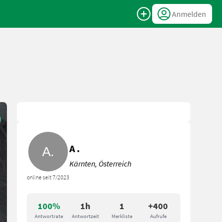
Anmelden
A .
Kärnten, Österreich
online seit 7/2023
100%
1h
1
+400
Antwortrate
Antwortzeit
Merkliste
Aufrufe