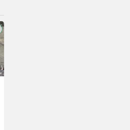
ge
Hähne zu vergeben
Preis auf Anfrage
Hühner- Hähne
Daniel
8564 Steiermark