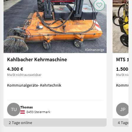
Kleinanzeige
Kahlbacher Kehrmaschine
4.300 €
1.500 €
MwSt nicht ausweisbar
MwSt nich
Kommunalgeräte- Kehrtechnik
Kommuna
Thomas
J
8453 Steiermark
2 Tage online
4 Tage o