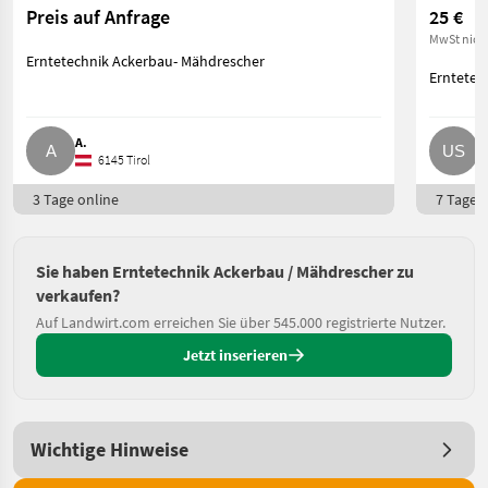
Preis auf Anfrage
25 €
MwSt nich
Erntetechnik Ackerbau- Mähdrescher
Erntetec
A.
U
6145 Tirol
3 Tage online
7 Tage o
Sie haben Erntetechnik Ackerbau / Mähdrescher zu
verkaufen?
Auf Landwirt.com erreichen Sie über 545.000 registrierte Nutzer.
Jetzt inserieren
Wichtige Hinweise