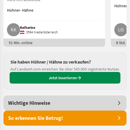
Hühner-
Hühner- Hähne
Katharina
L
3564 Niederösterreich
51 Min. online
8 Std. o
Sie haben Hühner / Hähne zu verkaufen?
Auf Landwirt.com erreichen Sie über 545.000 registrierte Nutzer.
Jetzt inserieren
Wichtige Hinweise
So erkennen Sie Betrug!