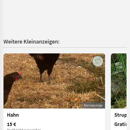
Weitere Kleinanzeigen:
Kleinanzeige
Hahn
Strup
15 €
Gratis
MwSt nicht ausweisbar