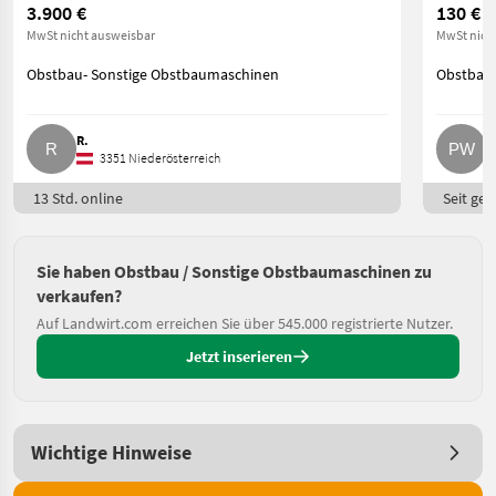
3.900 €
130 €
MwSt nicht ausweisbar
MwSt nich
Obstbau- Sonstige Obstbaumaschinen
Obstbau-
R.
P
3351 Niederösterreich
13 Std. online
Seit ges
Sie haben Obstbau / Sonstige Obstbaumaschinen zu
verkaufen?
Auf Landwirt.com erreichen Sie über 545.000 registrierte Nutzer.
Jetzt inserieren
Wichtige Hinweise