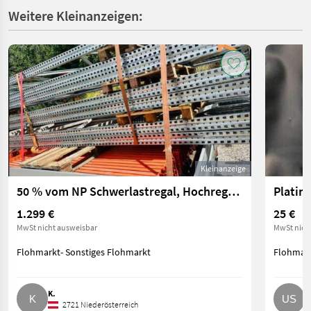
Weitere Kleinanzeigen:
Kleinanzeige
50 % vom NP Schwerlastregal, Hochregal, Palettenregal
1.299 €
25 €
MwSt nicht ausweisbar
MwSt nich
Flohmarkt- Sonstiges Flohmarkt
Flohmark
K.
U
2721 Niederösterreich