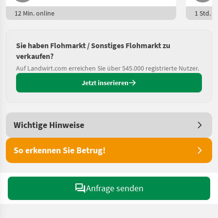
12 Min. online
1 Std. o
Sie haben Flohmarkt / Sonstiges Flohmarkt zu
verkaufen?
Auf Landwirt.com erreichen Sie über 545.000 registrierte Nutzer.
Jetzt inserieren
Wichtige Hinweise
So erkennen Sie Betrug!
Anfrage senden