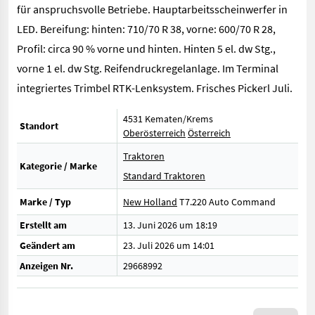
für anspruchsvolle Betriebe. Hauptarbeitsscheinwerfer in
LED. Bereifung: hinten: 710/70 R 38, vorne: 600/70 R 28,
Profil: circa 90 % vorne und hinten. Hinten 5 el. dw Stg.,
vorne 1 el. dw Stg. Reifendruckregelanlage. Im Terminal
integriertes Trimbel RTK-Lenksystem. Frisches Pickerl Juli.
4531 Kematen/Krems
Standort
Oberösterreich
Österreich
Traktoren
Kategorie / Marke
Standard Traktoren
Marke / Typ
New Holland
T7.220 Auto Command
Erstellt am
13. Juni 2026 um 18:19
Geändert am
23. Juli 2026 um 14:01
Anzeigen Nr.
29668992