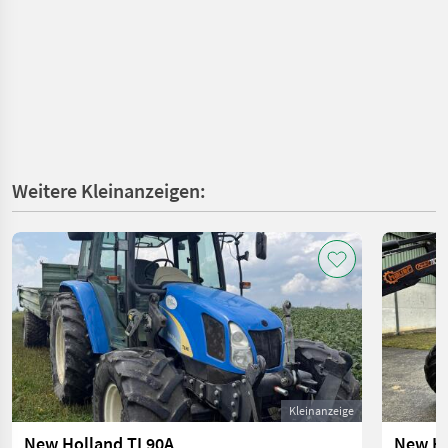
Weitere Kleinanzeigen:
Kleinanzeige
New Holland TL90A
New Ho