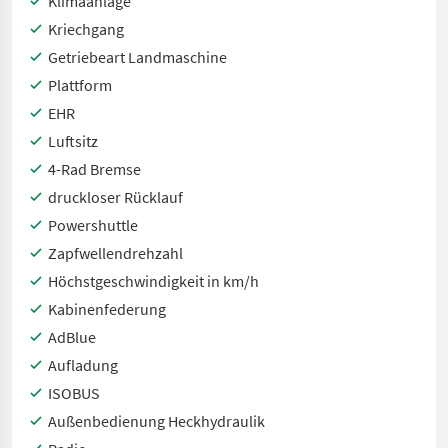
Klimaanlage
Kriechgang
Getriebeart Landmaschine
Plattform
EHR
Luftsitz
4-Rad Bremse
druckloser Rücklauf
Powershuttle
Zapfwellendrehzahl
Höchstgeschwindigkeit in km/h
Kabinenfederung
AdBlue
Aufladung
ISOBUS
Außenbedienung Heckhydraulik