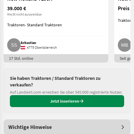
39.000 €
Preis 
MwSt nicht ausweisbar
Traktore
Traktoren- Standard Traktoren
Sebastian
M
4775 Oberösterreich
17 Std. online
Seit ges
Sie haben Traktoren / Standard Traktoren zu
verkaufen?
Auf Landwirt.com erreichen Sie über 545.000 registrierte Nutzer.
Jetzt inserieren
Wichtige Hinweise