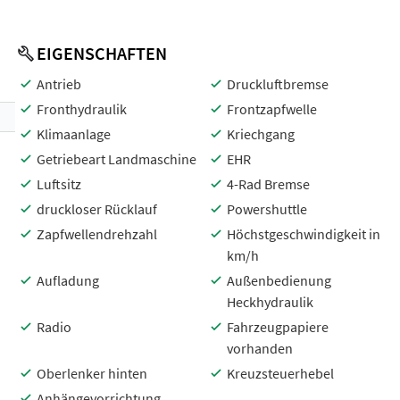
EIGENSCHAFTEN
Antrieb
Druckluftbremse
Fronthydraulik
Frontzapfwelle
Klimaanlage
Kriechgang
Getriebeart Landmaschine
EHR
Luftsitz
4-Rad Bremse
druckloser Rücklauf
Powershuttle
Zapfwellendrehzahl
Höchstgeschwindigkeit in
km/h
Aufladung
Außenbedienung
Heckhydraulik
Radio
Fahrzeugpapiere
vorhanden
Oberlenker hinten
Kreuzsteuerhebel
Anhängevorrichtung