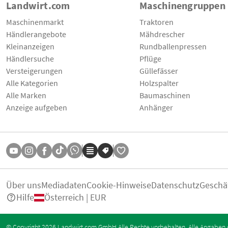
Landwirt.com
Maschinengruppen
Maschinenmarkt
Traktoren
Händlerangebote
Mähdrescher
Kleinanzeigen
Rundballenpressen
Händlersuche
Pflüge
Versteigerungen
Güllefässer
Alle Kategorien
Holzspalter
Alle Marken
Baumaschinen
Anzeige aufgeben
Anhänger
Über uns
Mediadaten
Cookie-Hinweise
Datenschutz
Geschä
Hilfe
Österreich | EUR
© Copyright 2026 Landwirt.com GmbH Alle Rechte vorbehalten. Alle Angaben 