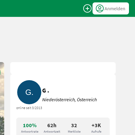
Anmelden
G .
Niederösterreich, Österreich
online seit 3/2013
100%
62h
32
+3K
Antwortrate
Antwortzeit
Merkliste
Aufrufe