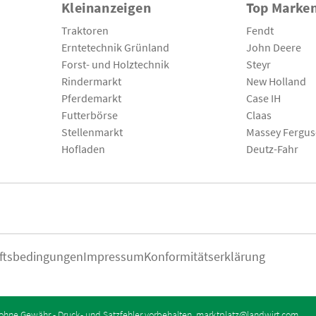
Kleinanzeigen
Top Marke
Traktoren
Fendt
Erntetechnik Grünland
John Deere
Forst- und Holztechnik
Steyr
Rindermarkt
New Holland
Pferdemarkt
Case IH
Futterbörse
Claas
Stellenmarkt
Massey Fergu
Hofladen
Deutz-Fahr
ftsbedingungen
Impressum
Konformitätserklärung
ohne Gewähr - Druck- und Satzfehler vorbehalten.
marktplatz@landwirt.com