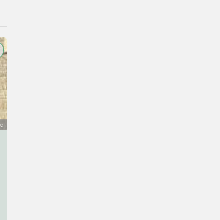
ge
New Holland TD5020
Preis auf Anfrage
Traktoren- Standard Traktoren
Robert
2272