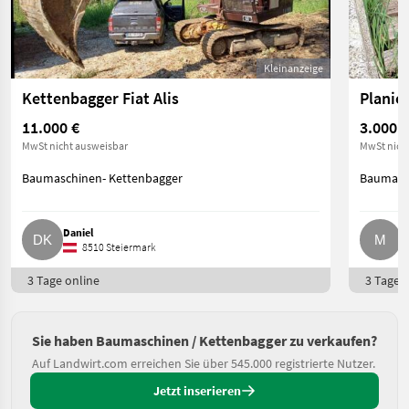
Kleinanzeige
Kettenbagger Fiat Alis
Planie
11.000 €
3.000 €
MwSt nicht ausweisbar
MwSt nich
Baumaschinen- Kettenbagger
Baumasch
Daniel
M
8510 Steiermark
3 Tage online
3 Tage o
Sie haben Baumaschinen / Kettenbagger zu verkaufen?
Auf Landwirt.com erreichen Sie über 545.000 registrierte Nutzer.
Jetzt inserieren