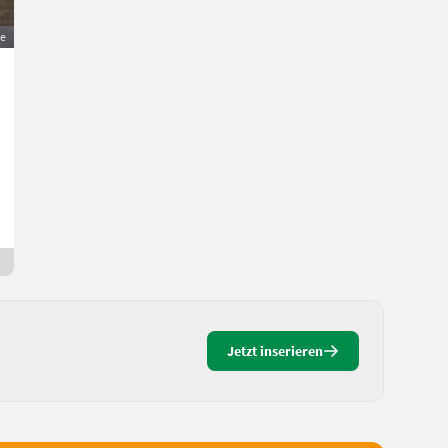
ge
Hackgut 90 m³
23 €
MwSt nicht ausweisbar
Energie/Heizungen- Biomasse/Biogas
L.
4121 Oberösterreich
3 Tage online
Jetzt inserieren