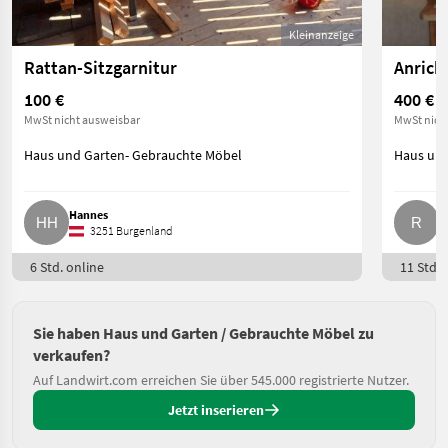
Kleinanzeige
Rattan-Sitzgarnitur
Anrich
100 €
400 €
MwSt nicht ausweisbar
MwSt nich
Haus und Garten- Gebrauchte Möbel
Haus und
Hannes
R
3251 Burgenland
6 Std. online
11 Std. 
Sie haben Haus und Garten / Gebrauchte Möbel zu
verkaufen?
Auf Landwirt.com erreichen Sie über 545.000 registrierte Nutzer.
Jetzt inserieren