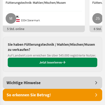
Fütterungstechnik- Mahlen/Mischen/Musen
Fütterun
M.
J
8334 Steiermark
5 Std. online
6 Std. o
Sie haben Fütterungstechnik / Mahlen/Mischen/Musen
zu verkaufen?
Auf Landwirt.com erreichen Sie über 545.000 registrierte Nutzer.
Jetzt inserieren
Wichtige Hinweise
So erkennen Sie Betrug!