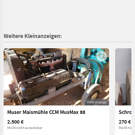
Weitere Kleinanzeigen:
Kleinanzeige
Muser Maismühle CCM MusMax 88
Schro
2.500 €
270 €
MwSt nicht ausweisbar
MwSt nich