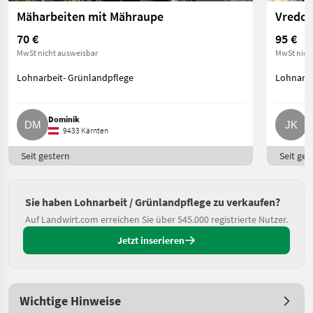
Mäharbeiten mit Mähraupe
Vredo 
70 €
95 €
MwSt nicht ausweisbar
MwSt nich
Lohnarbeit- Grünlandpflege
Lohnarbe
Dominik
J
9433 Kärnten
Seit gestern
Seit ges
Sie haben Lohnarbeit / Grünlandpflege zu verkaufen?
Auf Landwirt.com erreichen Sie über 545.000 registrierte Nutzer.
Jetzt inserieren
Wichtige Hinweise