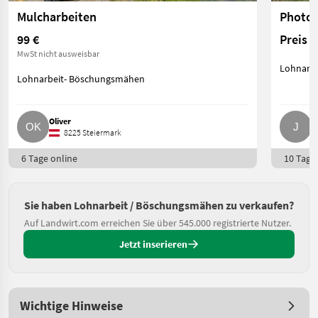
Mulcharbeiten
Photov
99 €
Preis 
MwSt nicht ausweisbar
Lohnarb
Lohnarbeit- Böschungsmähen
Oliver
J
8225 Steiermark
6 Tage online
10 Tage 
Sie haben Lohnarbeit / Böschungsmähen zu verkaufen?
Auf Landwirt.com erreichen Sie über 545.000 registrierte Nutzer.
Jetzt inserieren
Wichtige Hinweise