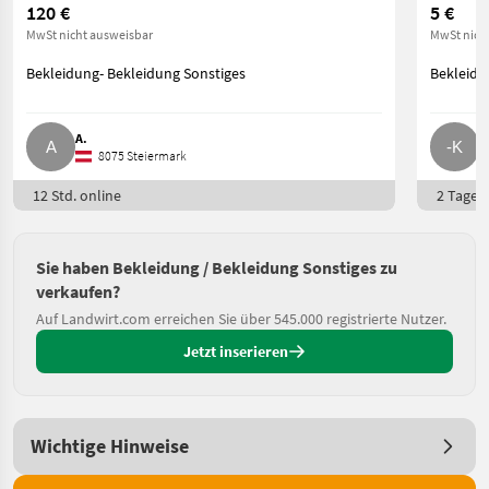
120 €
5 €
MwSt nicht ausweisbar
MwSt nich
Bekleidung- Bekleidung Sonstiges
Bekleidu
A.
-
8075 Steiermark
12 Std. online
2 Tage o
Sie haben Bekleidung / Bekleidung Sonstiges zu
verkaufen?
Auf Landwirt.com erreichen Sie über 545.000 registrierte Nutzer.
Jetzt inserieren
Wichtige Hinweise