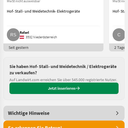
MwSt nicht ausweisbar
MwSt nich
Hof- Stall- und Weidetechnik- Elektrogeräte
Hof- Stal
Rafael
C
3532 Niederösterreich
Seit gestern
2 Tage o
Sie haben Hof- Stall- und Weidetechnik / Elektrogeräte
zu verkaufen?
Auf Landwirt.com erreichen Sie über 545.000 registrierte Nutzer.
Jetzt inserieren
Wichtige Hinweise
So erkennen Sie Betrug!