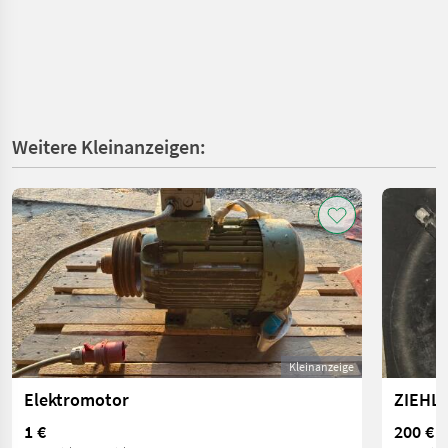
Weitere Kleinanzeigen:
Kleinanzeige
Elektromotor
ZIEHL-
1 €
200 €