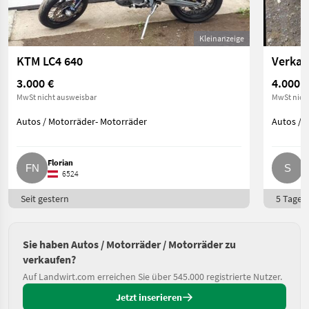
Kleinanzeige
KTM LC4 640
Verkau
3.000 €
4.000 €
MwSt nicht ausweisbar
MwSt nich
Autos / Motorräder- Motorräder
Autos / 
Florian
S
6524
Seit gestern
5 Tage o
Sie haben Autos / Motorräder / Motorräder zu
verkaufen?
Auf Landwirt.com erreichen Sie über 545.000 registrierte Nutzer.
Jetzt inserieren