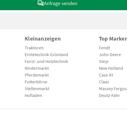
Anfrage senden
Kleinanzeigen
Top Marke
Traktoren
Fendt
Erntetechnik Grünland
John Deere
Forst- und Holztechnik
Steyr
Rindermarkt
New Holland
Pferdemarkt
Case IH
Futterbörse
Claas
Stellenmarkt
Massey Fergu
Hofladen
Deutz-Fahr