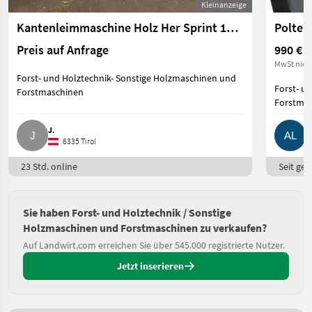
Kleinanzeige
Kantenleimmaschine Holz Her Sprint 1307
Polter
Preis auf Anfrage
990 €
MwSt nich
Forst- und Holztechnik- Sonstige Holzmaschinen und
Forst- u
Forstmaschinen
Forstma
J.
A
6335 Tirol
23 Std. online
Seit ges
Sie haben Forst- und Holztechnik / Sonstige
Holzmaschinen und Forstmaschinen zu verkaufen?
Auf Landwirt.com erreichen Sie über 545.000 registrierte Nutzer.
Jetzt inserieren