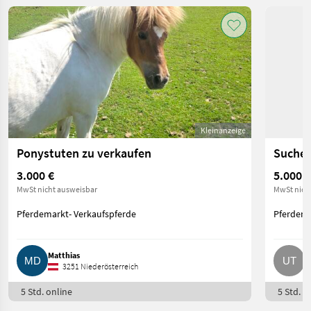
Kleinanzeige
Ponystuten zu verkaufen
Suche 
3.000 €
5.000 €
MwSt nicht ausweisbar
MwSt nich
Pferdemarkt- Verkaufspferde
Pferdema
Matthias
U
3251 Niederösterreich
5 Std. online
5 Std. o