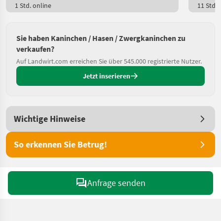
1 Std. online
11 Std. 
Sie haben Kaninchen / Hasen / Zwergkaninchen zu
verkaufen?
Auf Landwirt.com erreichen Sie über 545.000 registrierte Nutzer.
Jetzt inserieren
Wichtige Hinweise
So erkennen Sie Betrug!
Anfrage senden