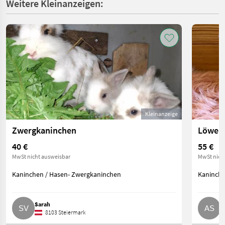
Weitere Kleinanzeigen:
Kleinanzeige
Zwergkaninchen
Löwen
40 €
55 €
MwSt nicht ausweisbar
MwSt nich
Kaninchen / Hasen- Zwergkaninchen
Kaninche
Sarah
A
8103 Steiermark