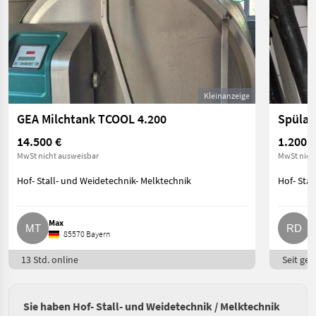
Kleinanzeige
GEA Milchtank TCOOL 4.200
Spülau
14.500 €
1.200 €
MwSt nicht ausweisbar
MwSt nich
Hof- Stall- und Weidetechnik- Melktechnik
Hof- Stal
Max
R
85570 Bayern
13 Std. online
Seit ges
Sie haben Hof- Stall- und Weidetechnik / Melktechnik