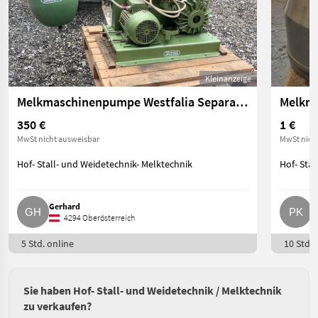
Kleinanzeige
Melkmaschinenpumpe Westfalia Separator RPS 300
Melkma
350 €
1 €
MwSt nicht ausweisbar
MwSt nich
Hof- Stall- und Weidetechnik- Melktechnik
Hof- Stal
Gerhard
P
4294 Oberösterreich
5 Std. online
10 Std. 
Sie haben Hof- Stall- und Weidetechnik / Melktechnik
zu verkaufen?