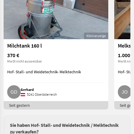
Kleinanzeige
Milchtank 160 l
Melkst
370 €
1.000 €
MwSt nicht ausweisbar
MwSt nich
Hof- Stall- und Weidetechnik- Melktechnik
Hof- Stal
Gerhard
J
5241 Oberösterreich
Seit gestern
Seit ges
Sie haben Hof- Stall- und Weidetechnik / Melktechnik
zu verkaufen?